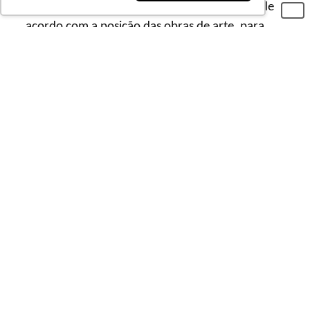
2 - analise e providencie a instalação elétrica de
acordo com a posição das obras de arte, para
adequar a iluminação que as realce e valorize;
3 - conheça bem os moradores do imóvel, pois é
primordial que as obras de arte na decoração
agradem os habitantes;