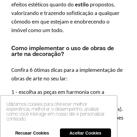
efeitos estéticos quanto do
estilo
propostos,
valorizando e trazendo sofisticação a qualquer
cômodo em que estejam e enobrecendo o
imóvel como um todo.
Como implementar o uso de obras de
arte na decoração?
Confira 6 ótimas dicas para a implementação de
obras de arte no seu lar:
1 - escolha as peças em harmonia com a
arquitetura e decoração do imóvel (pode,
Utilizamos cookies para oferecer melhor
experiência, melhorar o desempenho, analisar
inclusive, surpreender com a mistura de estilos).
como você interage em nosso site e personalizar
Considere formas, cores, tamanhos, proporções
conteúdo.
e locais em que ficarão expostas;
Recusar Cookies
Aceitar Cookies