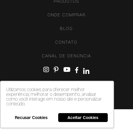
PRODUTOS
ONDE COMPRAR
BLOG
CONTATO
CANAL DE DENÚNCIA
Copyright ©‎ 2026. Porcelanatos, revestimentos cerâmicos e vinílicos -
Biancogres - Todos os direitos reservados.
Utilizamos cookies para oferecer melhor
experiência, melhorar o desempenho, analisar
como você interage em nosso site e personalizar
conteúdo.
Recusar Cookies
Aceitar Cookies