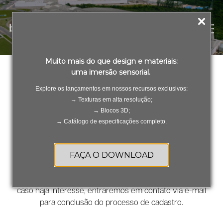
PT
ES
Muito mais do que design e materiais:
uma imersão sensorial.
Seja nosso fornecedor
Explore os lançamentos em nossos recursos exclusivos:
O preenchimento deste pré cadastro não confirma o
→ Texturas em alta resolução;
cadastro como um fornecedor do Grupo Biancogres,
→ Blocos 3D;
bem como, não faz com que o Grupo tenha a
→ Catálogo de especificações completo.
obrigatoriedade de convidar e/ou cadastrar os
candidatos a participarem de seus processos de
FAÇA O DOWNLOAD
compras.
Após o preenchimento, os dados serão avaliados e
caso haja interesse, entraremos em contato via e-mail
para conclusão do processo de cadastro.