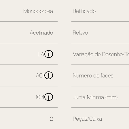
Monoporosa
Retificado
Acetinado
Relevo
i
LA
Variação de Desenho/T
i
ACII
Número de faces
i
10,4
Junta Mínima (mm)
2
Peças/Caixa