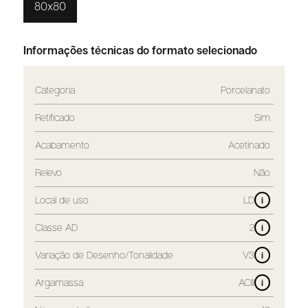
80x80
Informações técnicas do formato selecionado
Categoria
Porcelanato
Retificado
Sim
Acabamento
Acetinado
Relevo
Não
Local de uso
LD
i
Classe AD
2
i
Variação de Desenho/Tonalidade
V3
i
Argamassa
ACIII
i