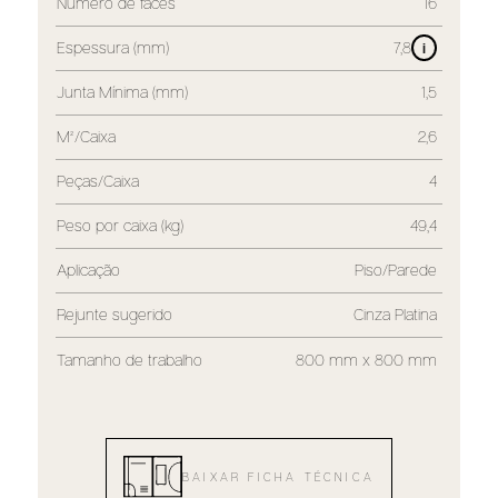
Número de faces
16
Espessura (mm)
7,8
i
Junta Mínima (mm)
1,5
M²/Caixa
2,6
Peças/Caixa
4
Peso por caixa (kg)
49,4
Aplicação
Piso/Parede
Rejunte sugerido
Cinza Platina
Tamanho de trabalho
800 mm x 800 mm
BAIXAR FICHA TÉCNICA