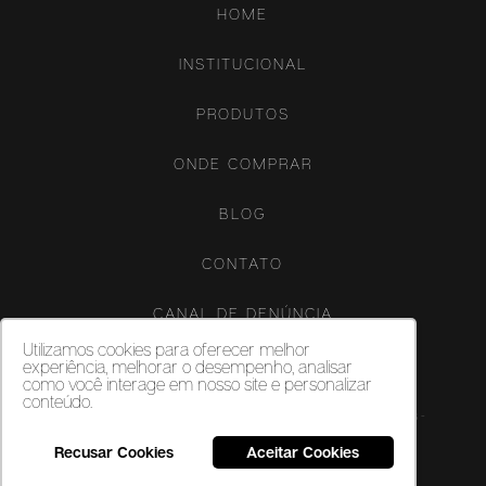
HOME
INSTITUCIONAL
PRODUTOS
ONDE COMPRAR
BLOG
CONTATO
CANAL DE DENÚNCIA
Utilizamos cookies para oferecer melhor
experiência, melhorar o desempenho, analisar
como você interage em nosso site e personalizar
conteúdo.
Copyright ©‎ 2026. Porcelanatos, revestimentos cerâmicos e vinílicos -
Biancogres - Todos os direitos reservados.
Recusar Cookies
Aceitar Cookies