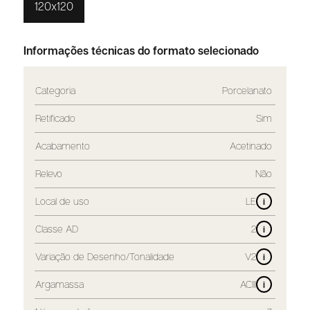
120x120
Informações técnicas do formato selecionado
Categoria
Porcelanato
Retificado
Sim
Acabamento
Acetinado
Relevo
Não
Local de uso
LE
i
Classe AD
2
i
Variação de Desenho/Tonalidade
V2
i
Argamassa
ACIII
i