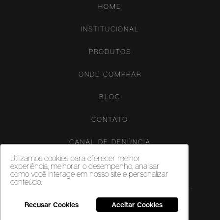
HOME
INSTITUCIONAL
PRODUTOS
ONDE COMPRAR
BLOG
CONTATO
CANAL DE DENÚNCIA
Utilizamos cookies para oferecer melhor
experiência, melhorar o desempenho, analisar
como você interage em nosso site e personalizar
conteúdo.
Copyright ©‎ 2026. Porcelanatos, revestimentos cerâmicos e vinílicos -
Biancogres - Todos os direitos reservados.
Recusar Cookies
Aceitar Cookies