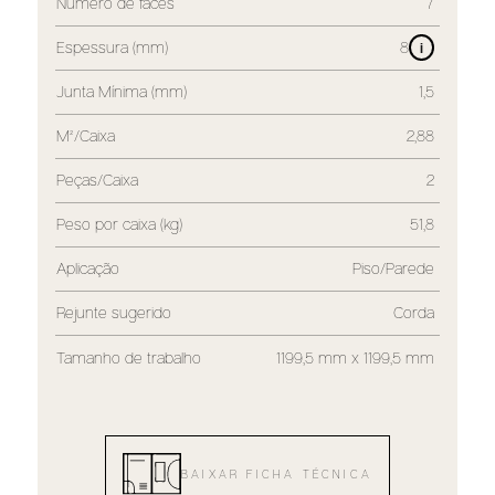
Número de faces
7
Espessura (mm)
8
i
Junta Mínima (mm)
1,5
M²/Caixa
2,88
Peças/Caixa
2
Peso por caixa (kg)
51,8
Aplicação
Piso/Parede
Rejunte sugerido
Corda
Tamanho de trabalho
1199,5 mm x 1199,5 mm
BAIXAR FICHA TÉCNICA