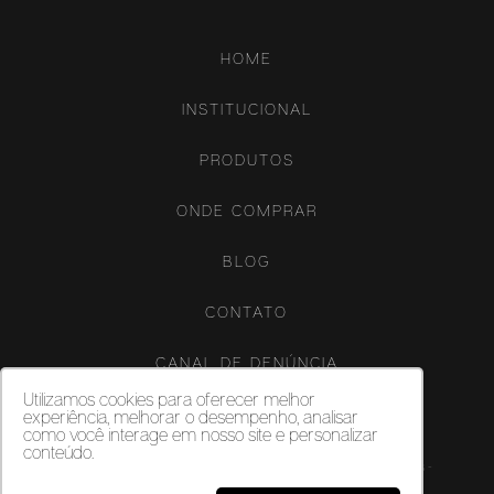
HOME
INSTITUCIONAL
PRODUTOS
ONDE COMPRAR
BLOG
CONTATO
CANAL DE DENÚNCIA
Utilizamos cookies para oferecer melhor
experiência, melhorar o desempenho, analisar
como você interage em nosso site e personalizar
conteúdo.
Copyright ©‎ 2026. Porcelanatos, revestimentos cerâmicos e vinílicos -
Biancogres - Todos os direitos reservados.