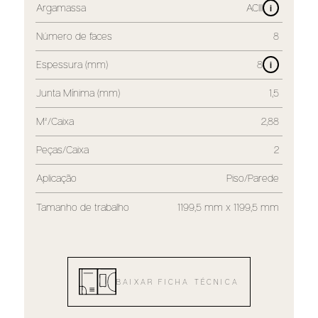
Argamassa
ACIII
i
Número de faces
8
Espessura (mm)
8
i
Junta Mínima (mm)
1,5
M²/Caixa
2,88
Peças/Caixa
2
Aplicação
Piso/Parede
Tamanho de trabalho
1199,5 mm x 1199,5 mm
BAIXAR FICHA TÉCNICA