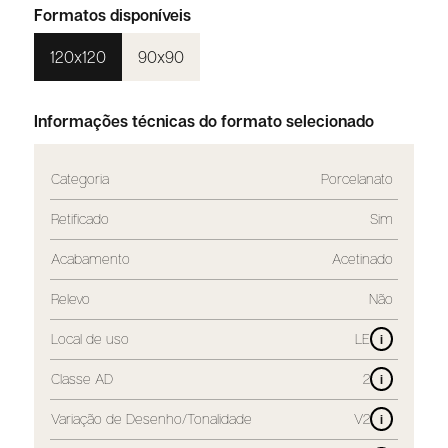
Formatos disponíveis
120x120
90x90
Informações técnicas do formato selecionado
Categoria
Porcelanato
Retificado
Sim
Acabamento
Acetinado
Relevo
Não
Local de uso
LE
i
Classe AD
2
i
Variação de Desenho/Tonalidade
V2
i