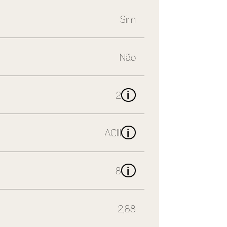
Sim
Não
i
2
i
ACIII
i
8
2,88