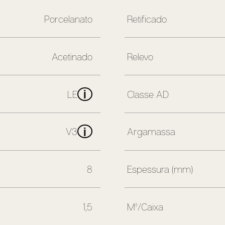
Porcelanato
Retificado
Acetinado
Relevo
i
LE
Classe AD
i
V3
Argamassa
8
Espessura (mm)
1,5
M²/Caixa