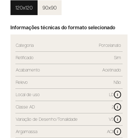
120x120
90x90
Informações técnicas do formato selecionado
Categoria
Porcelanato
Retificado
Sim
Acabamento
Acetinado
Relevo
Não
Local de uso
LD
i
Classe AD
2
i
Variação de Desenho/Tonalidade
V3
i
Argamassa
ACIII
i