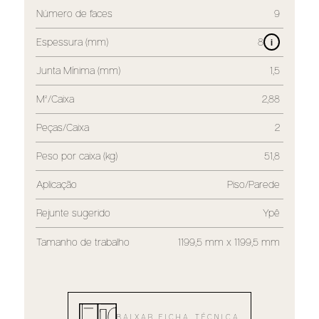
Número de faces
9
Espessura (mm)
8
i
Junta Mínima (mm)
1,5
M²/Caixa
2,88
Peças/Caixa
2
Peso por caixa (kg)
51,8
Aplicação
Piso/Parede
Rejunte sugerido
Ypê
Tamanho de trabalho
1199,5 mm x 1199,5 mm
BAIXAR FICHA TÉCNICA