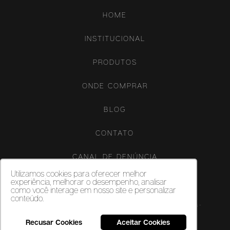
HOME
INSTITUCIONAL
PRODUTOS
ONDE COMPRAR
BLOG
CONTATO
CANAL DE DENÚNCIA
Utilizamos cookies para oferecer melhor
experiência, melhorar o desempenho, analisar
como você interage em nosso site e personalizar
conteúdo.
Copyright ©‎ 2026. Porcelanatos, revestimentos cerâmicos e vinílicos -
Biancogres - Todos os direitos reservados.
Recusar Cookies
Aceitar Cookies