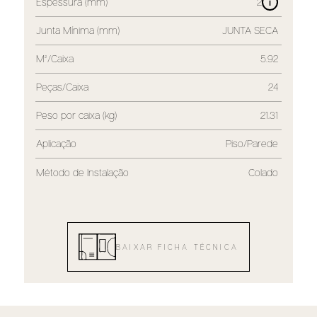
Espessura (mm)
2
i
Junta Mínima (mm)
JUNTA SECA
M²/Caixa
5.92
Peças/Caixa
24
Peso por caixa (kg)
21.31
Aplicação
Piso/Parede
Método de Instalação
Colado
BAIXAR FICHA TÉCNICA