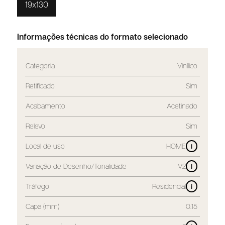
19x130
Informações técnicas do formato selecionado
Categoria
Vinílico
Retificado
Sim
Acabamento
Acetinado
Relevo
Sim
Local de uso
HOME
i
Variação de Desenho/Tonalidade
V2
i
Tráfego
Residencial
i
Capa (mm)
0.15